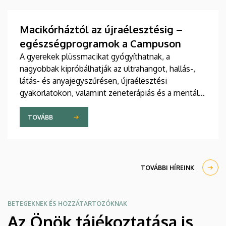
tudományos folyóiratában. A nemzetközi
együttműködésben készült publikáció egyik
szerzője a Debreceni Egyetem egyetemi tanára.
Macikórháztól az újraélesztésig –
egészségprogramok a Campuson
A gyerekek plüssmacikat gyógyíthatnak, a
nagyobbak kipróbálhatják az ultrahangot, hallás-,
látás- és anyajegyszűrésen, újraélesztési
gyakorlatokon, valamint zeneterápiás és a mentális
egészséget támogató prevenciós foglalkozásokon
is részt vehetnek a július 22-én kezdődő Campus
TOVÁBB
Fesztiválon. A Debreceni Egyetem Klinikai
Központja és az Általános Orvostudományi Kar
sokszínű programokat kínál a fesztiválozóknak az
Egyetem téren felállított faházaknál, illetve a
TOVÁBBI HÍREINK
Sportdiagnosztikai, Életmód- és Terápiás
Központban.
BETEGEKNEK ÉS HOZZÁTARTOZÓKNAK
Az Önök tájékoztatása is