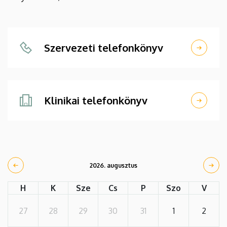
Szervezeti telefonkönyv
Klinikai telefonkönyv
2026. augusztus
H
K
Sze
Cs
P
Szo
V
27
28
29
30
31
1
2