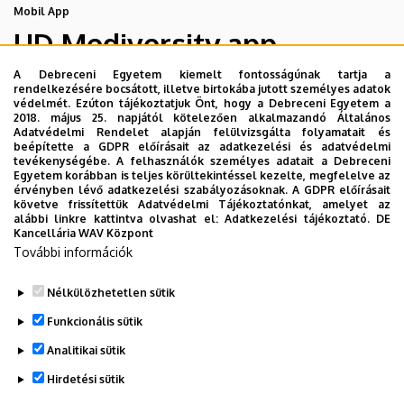
Mobil App
UD Mediversity app
A Debreceni Egyetem kiemelt fontosságúnak tartja a
rendelkezésére bocsátott, illetve birtokába jutott személyes adatok
Az UD Mediversity mobilalkalmazás a Debreceni Egyetem
védelmét. Ezúton tájékoztatjuk Önt, hogy a Debreceni Egyetem a
előremutató fejlesztése, melynek célja, hogy a betegek
2018. május 25. napjától kötelezően alkalmazandó Általános
Adatvédelmi Rendelet alapján felülvizsgálta folyamatait és
és a hozzátartozók egyszerűen, gyorsan
beépítette a GDPR előírásait az adatkezelési és adatvédelmi
eligazodhassanak a Klinikai Központ szolgáltatásai
tevékenységébe. A felhasználók személyes adatait a Debreceni
Egyetem korábban is teljes körültekintéssel kezelte, megfelelve az
között, mert az Ön egészsége a mi prioritásunk. A
érvényben lévő adatkezelési szabályozásoknak. A GDPR előírásait
Debreceni Egyetem egészségügyi ellátáskereső
követve frissítettük Adatvédelmi Tájékoztatónkat, amelyet az
alábbi linkre kattintva olvashat el:
Adatkezelési tájékoztató.
DE
alkalmazása lehetővé teszi felhasználói számára az
Kancellária WAV Központ
egyetem egészségügyi információihoz való naprakész
További információk
hozzáférést.
Nélkülözhetetlen sütik
TOVÁBBI INFORMÁCIÓK
Funkcionális sütik
Analitikai sütik
Hirdetési sütik