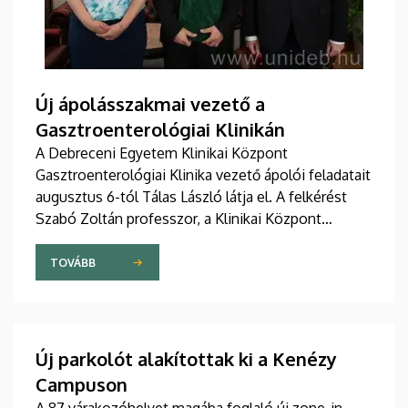
Új ápolásszakmai vezető a
Gasztroenterológiai Klinikán
A Debreceni Egyetem Klinikai Központ
Gasztroenterológiai Klinika vezető ápolói feladatait
augusztus 6-tól Tálas László látja el. A felkérést
Szabó Zoltán professzor, a Klinikai Központ
elnöke, valamint Szőllősi Anna ápolási és
szakdolgozói igazgató adta át pénteken
TOVÁBB
ünnepélyes keretek között az Elnöki Hivatalban.
Új parkolót alakítottak ki a Kenézy
Campuson