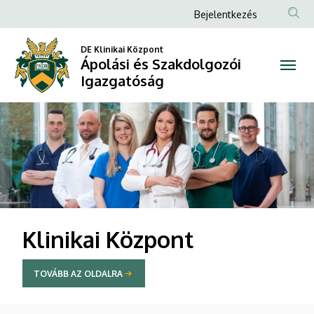
Ápolási
Anonim
Bejelentkezés
Felhasználói
és
DE Klinikai Központ
fiók
Ápolási és Szakdolgozói
Szakdolgozói
menüje
Igazgatóság
Igazgatóság
DIAVETÍTÉS
Klinikai Központ
TOVÁBB AZ OLDALRA