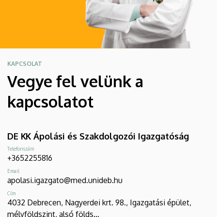
KAPCSOLAT
Vegye fel velünk a
kapcsolatot
DE KK Ápolási és Szakdolgozói Igazgatóság
Telefonszám
+3652255816
Email
apolasi.igazgato@med.unideb.hu
Cím
4032 Debrecen, Nagyerdei krt. 98., Igazgatási épület,
mélyföldszint, alsó földs…