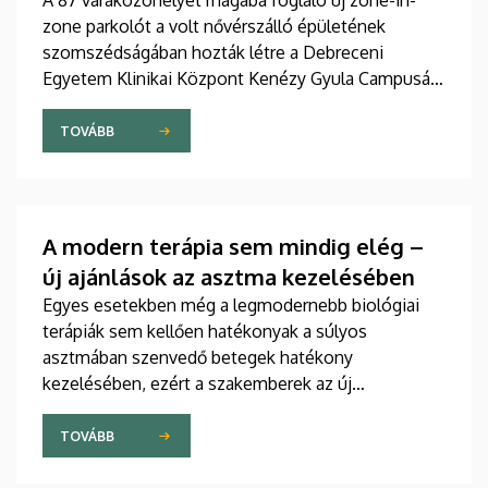
A 87 várakozóhelyet magába foglaló új zone-in-
zone parkolót a volt nővérszálló épületének
szomszédságában hozták létre a Debreceni
Egyetem Klinikai Központ Kenézy Gyula Campusán.
Az új területet várhatóan augusztusban nyitják meg
a járművek előtt.
TOVÁBB
A modern terápia sem mindig elég –
új ajánlások az asztma kezelésében
Egyes esetekben még a legmodernebb biológiai
terápiák sem kellően hatékonyak a súlyos
asztmában szenvedő betegek hatékony
kezelésében, ezért a szakemberek az új
gyógyszerek kifejlesztésére irányuló kutatások
felgyorsítását sürgetik. A témában a közelmúltban
TOVÁBB
jelent meg tanulmány a világ egyik legrangosabb